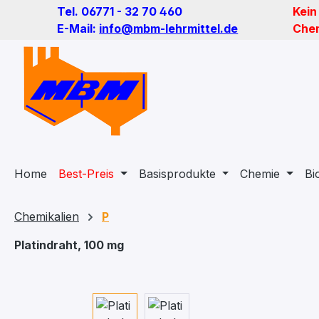
Tel. 06771 - 32 70 460
Kein
m Hauptinhalt springen
Zur Suche springen
Zur Hauptnavigation springen
E-Mail:
info@mbm-lehrmittel.de
Chem
Home
Best-Preis
Basisprodukte
Chemie
Bi
Chemikalien
P
Platindraht, 100 mg
Bildergalerie überspringen