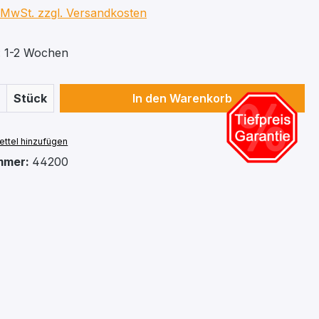
. MwSt. zzgl. Versandkosten
t: 1-2 Wochen
 Anzahl: Gib den gewünschten Wert ein 
Stück
In den Warenkorb
ttel hinzufügen
mmer:
44200