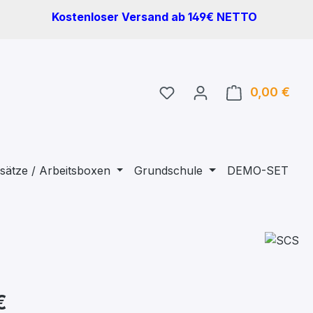
Kostenloser Versand ab 149€ NETTO
Du hast 0 Produkte auf 
0,00 €
Ware
sätze / Arbeitsboxen
Grundschule
DEMO-SET
€